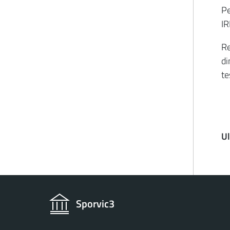
Pe
I
Re
di
te
U
Sporvic3