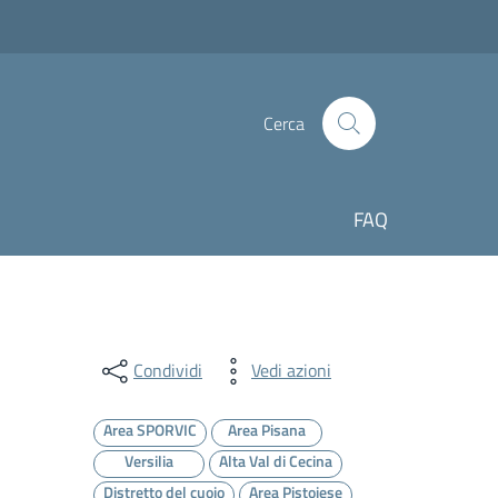
Cerca
FAQ
Condividi
Vedi azioni
Area SPORVIC
Area Pisana
Versilia
Alta Val di Cecina
Distretto del cuoio
Area Pistoiese