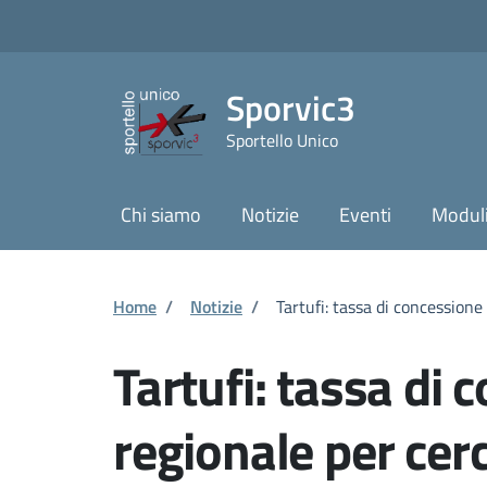
Vai ai contenuti
Vai al footer
Skip to Main Content
Sporvic3
Sportello Unico
Chi siamo
Notizie
Eventi
Moduli
Home
/
Notizie
/
Tartufi: tassa di concessione
Tartufi: tassa di 
regionale per cerc