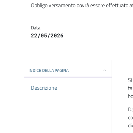
Dettaglio della notiz
Obbligo versamento dovrà essere effettuato att
Data:
22/05/2026
INDICE DELLA PAGINA
Si
Descrizione
ta
bo
Da
co
di