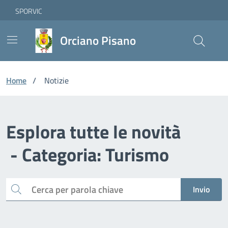
Vai ai contenuti
Vai al footer
Skip to Main Content
SPORVIC
Orciano Pisano
Home
/
Notizie
Esplora tutte le novità
- Categoria: Turismo
Cerca
Invio